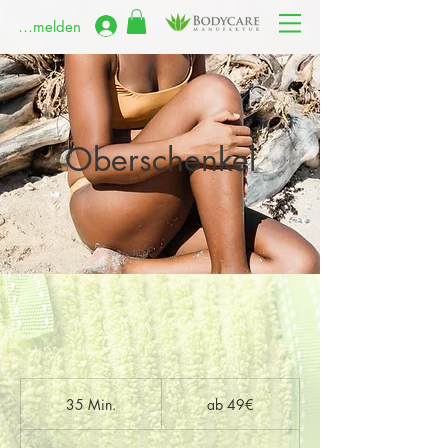
Anmelden
Oberschenkel
ab
49€
35 Min.
3
ab 49€
5
M