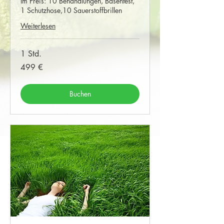
Im Preis: 10 Behandlungen, Basentest,
1 Schutzhose,10 Sauerstoffbrillen
Weiterlesen
1 Std.
499
499 €
Euro
Buchen