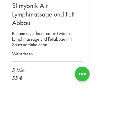
Slimyonik Air
Lymphmassage und Fett-
Abbau
Behandlungsdauer ca. 60 Minuten
Lymphmassage und Fettabbau mit
Sauerstoffinhalation
Weiterlesen
5 Min.
55
55 €
Euro
Buchen
Adresse
Kontakt
Tel.
06251 8562336
Bodycare Manufaktur