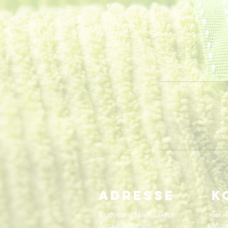
Adresse
K
Tel.
Bodycare Manufaktur
Angie Wagner
Mobi