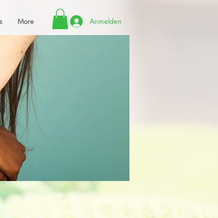
s
More
Anmelden
l