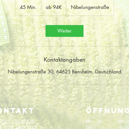
ab
94€
45 Min.
4
ab 94€
Nibelungenstraße
5
M
i
Weiter
n
.
Kontaktangaben
Nibelungenstraße 30, 64625 Bensheim, Deutschland
ontakt
öffnung
06251 8562336
Mo. – Fr. 09:00 
l:
0176 2208 7732
Do. 15:00 - 2