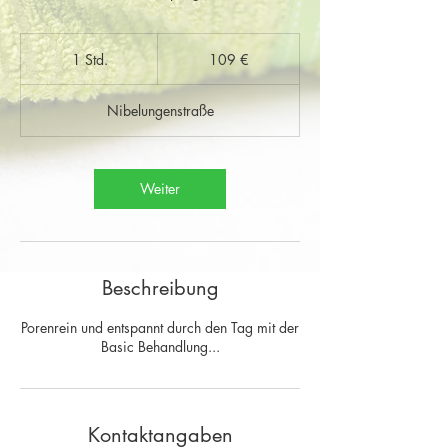
109
Euro
1 Std.
1
109 €
S
t
Nibelungenstraße
d
Weiter
Beschreibung
Porenrein und entspannt durch den Tag mit der
Basic Behandlung...
Kontaktangaben