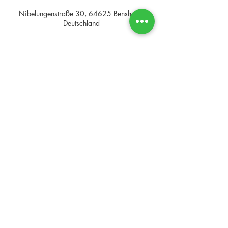
Nibelungenstraße 30, 64625 Bensheim,
Deutschland
Adresse
Kontakt
Tel.
06251 8562336
Bodycare Manufaktur
Angie Wagner
Mobil:
0176 2208 7732
Nibelungenstraße 30
https://www.bodycare-
64625 Bensheim
manufaktur.de
info@bodycare-
Impressum
manufaktur.de
Datenschutzerklärung
AGB
öffnungszeiten
Mo. – Fr. 09:00 - 20:00 Uhr
Do. 15:00 - 22:00 Uhr
Samstag: 10:00 - 16:00 Uhr