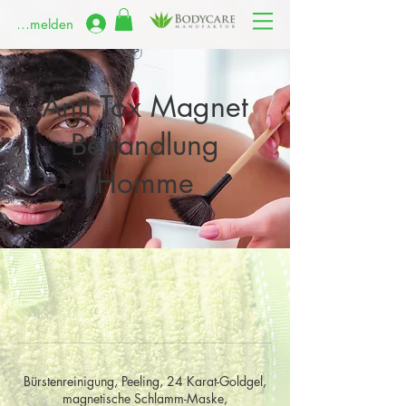
Anmelden
Anti Tox Magnet
Behandlung
Homme
Bürstenreinigung, Peeling, 24 Karat-Goldgel,
magnetische Schlamm-Maske,