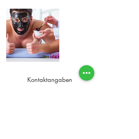
Kontaktangaben
Nibelungenstraße 30, 64625 Bensheim,
Deutschland
Adresse
Kontakt
Tel.
06251 8562336
Bodycare Manufaktur
Angie Wagner
Mobil:
0176 2208 7732