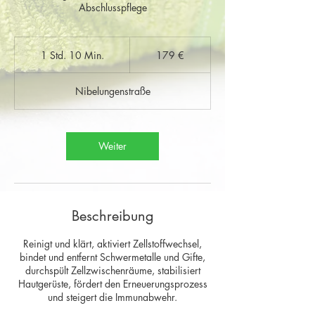
Abschlusspflege
179
Euro
1 Std. 10 Min.
1
179 €
S
t
Nibelungenstraße
d
1
0
M
Weiter
i
n
.
Beschreibung
Reinigt und klärt, aktiviert Zellstoffwechsel,
bindet und entfernt Schwermetalle und Gifte,
durchspült Zellzwischenräume, stabilisiert
Hautgerüste, fördert den Erneuerungsprozess
und steigert die Immunabwehr.